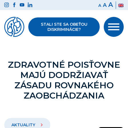
Preskočiť
A
A
A
na
obsah
STALI STE SA OBEŤOU
DISKRIMINÁCIE?
ZDRAVOTNÉ POISŤOVNE
MAJÚ DODRŽIAVAŤ
ZÁSADU ROVNAKÉHO
ZAOBCHÁDZANIA
AKTUALITY