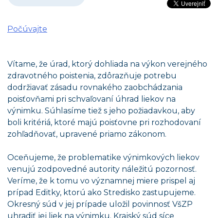
Počúvajte
Vítame, že úrad, ktorý dohliada na výkon verejného
zdravotného poistenia, zdôrazňuje potrebu
dodržiavať zásadu rovnakého zaobchádzania
poisťovňami pri schvaľovaní úhrad liekov na
výnimku. Súhlasíme tiež s jeho požiadavkou, aby
boli kritériá, ktoré majú poisťovne pri rozhodovaní
zohľadňovať, upravené priamo zákonom.
Oceňujeme, že problematike výnimkových liekov
venujú zodpovedné autority náležitú pozornosť.
Veríme, že k tomu vo významnej miere prispel aj
prípad Editky, ktorú ako Stredisko zastupujeme.
Okresný súd v jej prípade uložil povinnosť VšZP
uhradiť jej liek na výnimku. Krajský súd síce