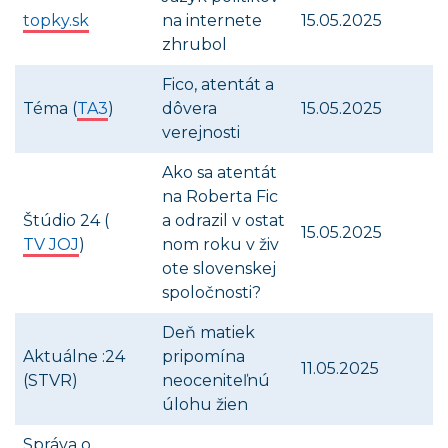
topky.sk
na internete
15.05.2025
zhrubol
Fico, atentát a
Téma (
TA3
)
dôvera
15.05.2025
verejnosti
Ako sa atentát
na Roberta Fic
Štúdio 24 (
a odrazil v ostat
15.05.2025
TV JOJ
)
nom roku v živ
ote slovenskej
spoločnosti?
Deň matiek
Aktuálne :24
pripomína
11.05.2025
(STVR)
neoceniteľnú
úlohu žien
Správa o