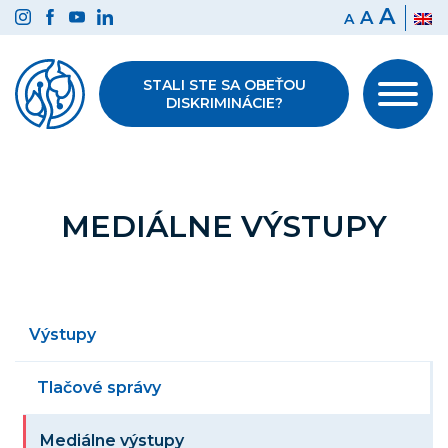
Preskočiť
A
A
A
na
obsah
STALI STE SA OBEŤOU
DISKRIMINÁCIE?
MEDIÁLNE VÝSTUPY
Výstupy
Tlačové správy
Mediálne výstupy