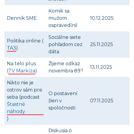
Komik sa
Denník SME
mužom
10.12.2025
ospravedlnil
Sociálne siete
Politika online (
pohľadom cez
25.11.2025
TA3
)
dáta
Na telo plus
Žijeme odkaz
13.11.2025
(
TV Markíza
)
novembra 89?
Nikto nie je
ostrov sám pre
O postavení
seba (podcast
žien v
07.11.2025
Štastné
spoločnosti
náhody
)
Diskusia o