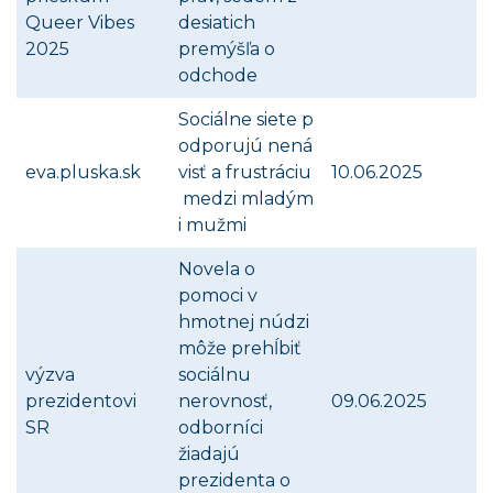
Queer Vibes
desiatich
2025
premýšľa o
odchode
Sociálne siete p
odporujú nená
eva.pluska.sk
visť a frustráciu
10.06.2025
medzi mladým
i mužmi
Novela o
pomoci v
hmotnej núdzi
môže prehĺbiť
výzva
sociálnu
prezidentovi
nerovnosť,
09.06.2025
SR
odborníci
žiadajú
prezidenta o