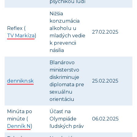
psychikou ľudí
Nižšia
konzumácia
Reflex (
alkoholu u
27.02.2025
TV Markíza
)
mladých vedie
k prevencii
násilia
Blanárovo
ministerstvo
diskriminuje
dennikn.sk
25.02.2025
diplomata pre
sexuálnu
orientáciu
Minúta po
Účasť na
minúte (
Olympiáde
06.02.2025
Denník N
)
ľudských práv