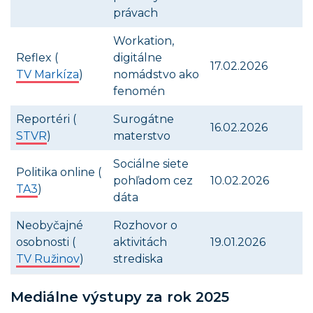
právach
Workation,
Reflex (
digitálne
17.02.2026
TV Markíza
)
nomádstvo ako
fenomén
Reportéri (
Surogátne
16.02.2026
STVR
)
materstvo
Sociálne siete
Politika online (
pohľadom cez
10.02.2026
TA3
)
dáta
Neobyčajné
Rozhovor o
osobnosti (
aktivitách
19.01.2026
TV Ružinov
)
strediska
Mediálne výstupy za rok 2025