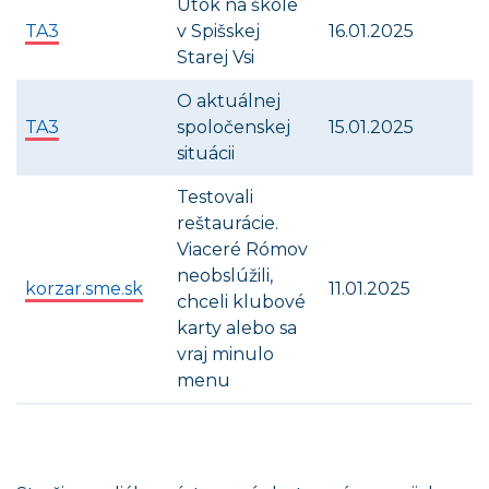
Útok na škole
TA3
v Spišskej
16.01.2025
Starej Vsi
O aktuálnej
TA3
spoločenskej
15.01.2025
situácii
Testovali
reštaurácie.
Viaceré Rómov
neobslúžili,
korzar.sme.sk
11.01.2025
chceli klubové
karty alebo sa
vraj minulo
menu