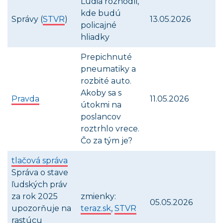
Ľudia rozhodli,
kde budú
Správy (
STVR
)
13.05.2026
policajné
hliadky
Prepichnuté
pneumatiky a
rozbité auto.
Akoby sa s
Pravda
11.05.2026
útokmi na
poslancov
roztrhlo vrece.
Čo za tým je?
tlačová správa
Správa o stave
ľudských práv
za rok 2025
zmienky:
05.05.2026
upozorňuje na
teraz.sk
,
STVR
rastúcu