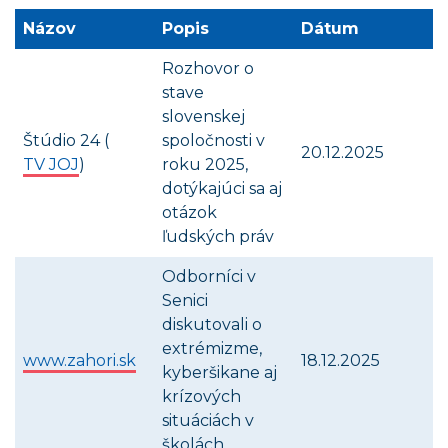
Názov
Popis
Dátum
Rozhovor o
stave
slovenskej
Štúdio 24 (
spoločnosti v
20.12.2025
TV JOJ
)
roku 2025,
dotýkajúci sa aj
otázok
ľudských práv
Odborníci v
Senici
diskutovali o
extrémizme,
www.zahori.sk
18.12.2025
kyberšikane aj
krízových
situáciách v
školách