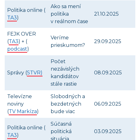
Ako sa mení
Politika online (
politika
21.10.2025
TA3
)
v reálnom čase
FEJK OVER
Veríme
(
TA3
) + (
29.09.2025
prieskumom?
podcast
)
Počet
nezávislých
Správy (
STVR)
08.09.2025
kandidátov
stále rastie
Televízne
Slobodných a
noviny
bezdetných
06.09.2025
(
TV Markíza
)
bude viac
Súčasná
Politika online (
politická
03.09.2025
TA3
)
situácia