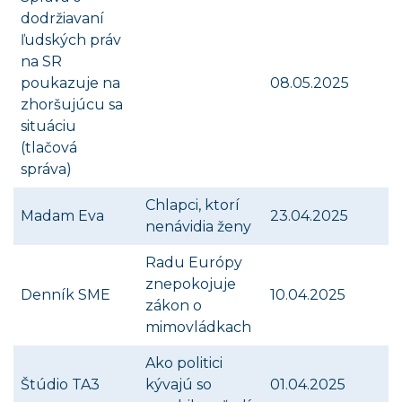
dodržiavaní
ľudských práv
na SR
poukazuje na
08.05.2025
zhoršujúcu sa
situáciu
(tlačová
správa)
Chlapci, ktorí
Madam Eva
23.04.2025
nenávidia ženy
Radu Európy
znepokojuje
Denník SME
10.04.2025
zákon o
mimovládkach
Ako politici
Štúdio TA3
kývajú so
01.04.2025