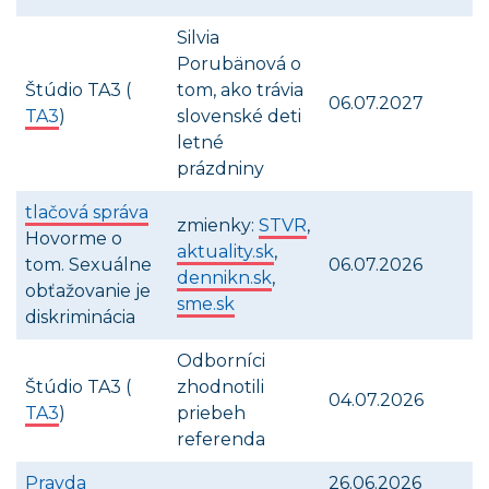
Silvia
Porubänová o
Štúdio TA3 (
tom, ako trávia
06.07.2027
TA3
)
slovenské deti
letné
prázdniny
tlačová správa
zmienky:
STVR
,
Hovorme o
aktuality.sk
,
tom. Sexuálne
06.07.2026
dennikn.sk
,
obťažovanie je
sme.sk
diskriminácia
Odborníci
Štúdio TA3 (
zhodnotili
04.07.2026
TA3
)
priebeh
referenda
Pravda
26.06.2026