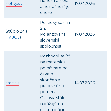
nenormálnosť
netky.sk
17.07.2026
a neslušnosť je
choré
Politický súhrn
24:
Štúdio 24 (
Polarizovaná
17.07.2026
TV JOJ
)
slovenská
spoločnosť
Rozhodol sa ísť
na materskú,
po návrate ho
čakalo
skončenie
sme.sk
14.07.2026
pracovného
pomeru.
Otcovia stále
narážajú na
diskrimináciu