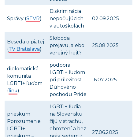
Diskriminácia
Správy (
STVR
)
nepočujúcich
02.09.2025
v autoškolách
Sloboda
Beseda o piatej
prejavu, alebo
25.08.2025
(
TV Bratislava
)
verejný hejt?
podpora
diplomatická
LGBTI+ ľuďom
komunita
pri príležitosti
16.07.2025
LGBTI+ ľuďom
Dúhového
(
link
)
pochodu Pride
LGBTI+ ľudia
prieskum
na Slovensku
Porozumenie:
žijú v strachu,
LGBTI+
ohrození a bez
27.06.2025
prieskum –
práv, sedem z