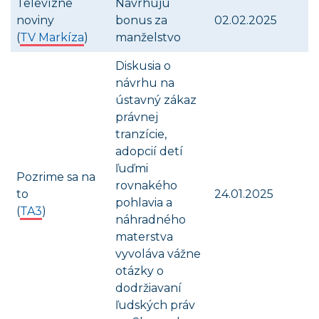
Televízne
Navrhujú
noviny
bonus za
02.02.2025
(
TV Markíza
)
manželstvo
Diskusia o
návrhu na
ústavný zákaz
právnej
tranzície,
adopcií detí
ľuďmi
Pozrime sa na
rovnakého
to
24.01.2025
pohlavia a
(
TA3
)
náhradného
materstva
vyvoláva vážne
otázky o
dodržiavaní
ľudských práv