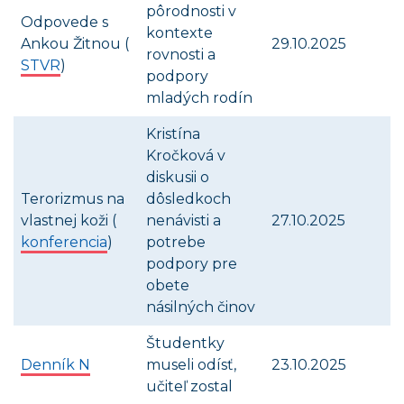
pôrodnosti v
Odpovede s
kontexte
Ankou Žitnou (
29.10.2025
rovnosti a
STVR
)
podpory
mladých rodín
Kristína
Kročková v
diskusii o
Terorizmus na
dôsledkoch
vlastnej koži (
nenávisti a
27.10.2025
konferencia
)
potrebe
podpory pre
obete
násilných činov
Študentky
Denník N
museli odísť,
23.10.2025
učiteľ zostal