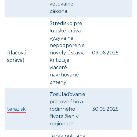
vetovanie
zákona
Stredisko pre
ľudské práva
vyzýva na
nepodporenie
(tlačová
novely ústavy,
09.06.2025
správa)
kritizuje
viaceré
navrhované
zmeny
Zosúlaďovanie
pracovného a
teraz.sk
rodinného
30.05.2025
života žien v
regiónoch
Jazyk politikov