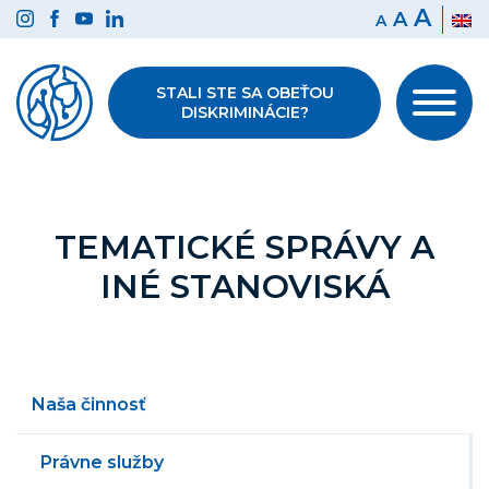
Preskočiť
A
A
A
na
obsah
STALI STE SA OBEŤOU
DISKRIMINÁCIE?
TEMATICKÉ SPRÁVY A
INÉ STANOVISKÁ
Naša činnosť
Právne služby