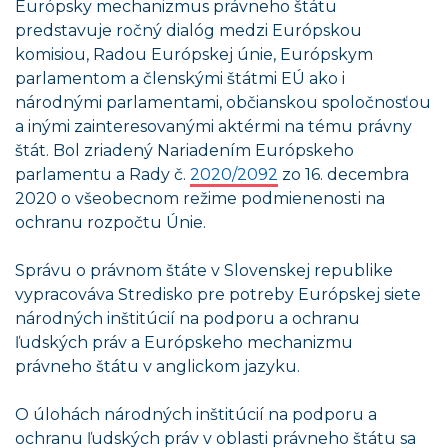
Európsky mechanizmus právneho štátu
predstavuje ročný dialóg medzi Európskou
komisiou, Radou Európskej únie, Európskym
parlamentom a členskými štátmi EÚ ako i
národnými parlamentami, občianskou spoločnosťou
a inými zainteresovanými aktérmi na tému právny
štát. Bol zriadený Nariadením Európskeho
parlamentu a Rady č.
2020/2092
zo 16. decembra
2020 o všeobecnom režime podmienenosti na
ochranu rozpočtu Únie.
Správu o právnom štáte v Slovenskej republike
vypracováva Stredisko pre potreby Európskej siete
národných inštitúcií na podporu a ochranu
ľudských práv a Európskeho mechanizmu
právneho štátu v anglickom jazyku.
O úlohách národných inštitúcií na podporu a
ochranu ľudských práv v oblasti právneho štátu sa