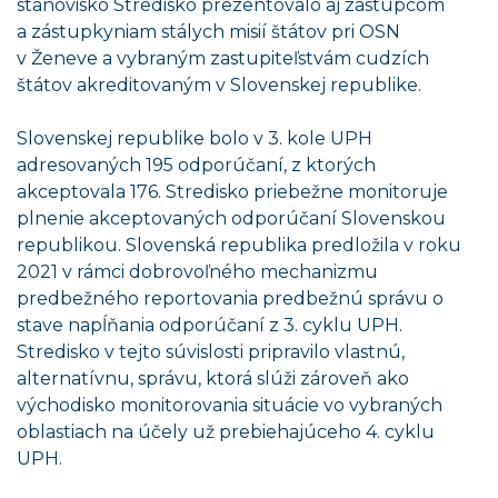
stanovisko Stredisko prezentovalo aj zástupcom
a zástupkyniam stálych misií štátov pri OSN
v Ženeve a vybraným zastupiteľstvám cudzích
štátov akreditovaným v Slovenskej republike.
Slovenskej republike bolo v 3. kole UPH
adresovaných 195 odporúčaní, z ktorých
akceptovala 176. Stredisko priebežne monitoruje
plnenie akceptovaných odporúčaní Slovenskou
republikou. Slovenská republika predložila v roku
2021 v rámci dobrovoľného mechanizmu
predbežného reportovania predbežnú správu o
stave napĺňania odporúčaní z 3. cyklu UPH.
Stredisko v tejto súvislosti pripravilo vlastnú,
alternatívnu, správu, ktorá slúži zároveň ako
východisko monitorovania situácie vo vybraných
oblastiach na účely už prebiehajúceho 4. cyklu
UPH.