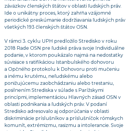
záväzkov členských štátov v oblasti ľudských práv.
Ide o unikátny proces, ktorý zahŕňa vzájomné
periodické preskúmanie dodržiavania ľudských práv
všetkých 193 členských štátov OSN.
V rámci 3. cyklu UPH predložilo Stredisko v roku
2018 Rade OSN pre ľudské práva svoje Individuálne
podanie, v ktorom poukázalo najmä na nedostatky
súvisiace s ratifikáciou Istanbulského dohovoru
a Opčného protokolu k Dohovoru proti mučeniu
a inému krutému, neľudskému alebo
ponižujúcemu zaobchádzaniu alebo trestaniu,
posilnením Strediska v súlade s Parížskymi
princípmi, implementáciou Hlavných zásad OSN v
oblasti podnikania a ľudských práv. V podaní
Stredisko adresovalo aj odporúčania v oblasti
diskriminácie príslušníkov a príslušníčok rómskych
komunít, extrémizmu, rasizmu a intolerancie. Svoje