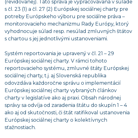
(revidovanej). Táto správa je vypracovávaná v súlade
s čl. 23 (1) a čl. 27 (2) Európskej sociálnej charty pre
potreby Európskeho výboru pre sociálne práva –
monitorovacieho mechanizmu Rady Európy, ktorý
vyhodnocuje súlad resp. nesúlad zmluvných štátov
s chartou s jej jednotlivými ustanoveniami.
Systém reportovania je upravený v čl. 21 – 29
Európskej sociálnej charty. V rámci tohoto
reportovacieho systému, zmluvné štáty Európskej
sociálnej charty, t.j. aj Slovenská republika
odovzdáva každoročne správu o implementácií
Európskej sociálnej charty vybraných článkov
charty v legislatíve ako aj praxi. Obsah národnej
správy sa odvíja od zaradenia štátu do skupín 1 – 4
ako aj od skutočnosti, či štát ratifikoval ustanovenia
Európskej sociálnej charty o kolektívnych
sťažnostiach.