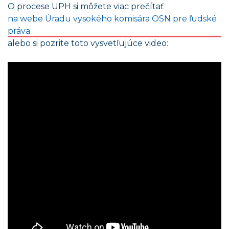
O procese UPH si môžete viac prečítať
na webe Úradu vysokého komisára OSN pre ľudské
práva
alebo si pozrite toto vysvetľujúce video: