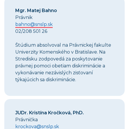
Mgr. Matej Bahno
Právnik
bahno@snslp.sk
02/208 501 26
Štúdium absolvoval na Právnickej fakulte
Univerzity Komenského v Bratislave. Na
Stredisku zodpovedá za poskytovanie
právnej pomoci obetiam diskriminácie a
vykonávanie nezávislých zisťovaní
týkajúcich sa diskriminácie.
JUDr. Kristína Kročková, PhD.
Právnička
krockova@snslp.sk