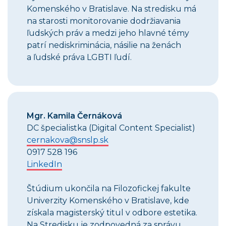
Komenského v Bratislave. Na stredisku má
na starosti monitorovanie dodržiavania
ľudských práv a medzi jeho hlavné témy
patrí nediskriminácia, násilie na ženách
a ľudské práva LGBTI ľudí.
Mgr. Kamila Černáková
DC špecialistka (Digital Content Specialist)
cernakova@snslp.sk
0917 528 196
LinkedIn
Štúdium ukončila na Filozofickej fakulte
Univerzity Komenského v Bratislave, kde
získala magisterský titul v odbore estetika.
Na Stredisku je zodpovedná za správu