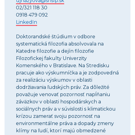
ujhazyova@snslp.sk
02/321 118 30
0918 479 092
LinkedIn
Doktorandské štúdium v odbore
systematická filozofia absolvovala na
Katedre filozofie a dejín filozofie
Filozofickej fakulty Univerzity
Komenského v Bratislave. Na Stredisku
pracuje ako výskumníčka a je zodpovedná
za realizáciu výskumov v oblasti
dodržiavania ľudských práv. Za dôležité
považuje venovať pozornosť napĺňaniu
záväzkov v oblasti hospodárskych a
sociálnych práv a v súvislosti s klimatickou
krízou zamerať svoju pozornosť na
environmentálne práva a dopady zmeny
klímy na ľudí, ktorí majú obmedzené