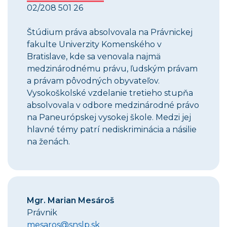
02/208 501 26
Štúdium práva absolvovala na Právnickej
fakulte Univerzity Komenského v
Bratislave, kde sa venovala najmä
medzinárodnému právu, ľudským právam
a právam pôvodných obyvateľov.
Vysokoškolské vzdelanie tretieho stupňa
absolvovala v odbore medzinárodné právo
na Paneurópskej vysokej škole. Medzi jej
hlavné témy patrí nediskriminácia a násilie
na ženách.
Mgr. Marian Mesároš
Právnik
mesaros@snslp.sk