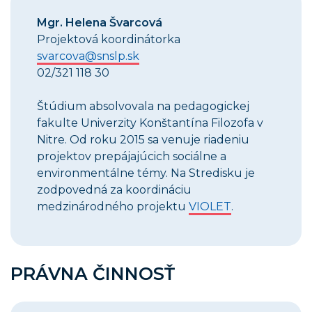
Mgr. Helena Švarcová
Projektová koordinátorka
svarcova@snslp.sk
02/321 118 30
Štúdium absolvoval
a na pedagogickej
fakulte Univerzity Konštantína Filozofa v
Nitre. Od roku 2015 sa venuje riadeniu
projektov prepájajúcich sociálne a
environmentálne témy. Na Stredisku je
zodpovedná za koordináciu
medzinárodného projektu
VIOLET
.
PRÁVNA ČINNOSŤ