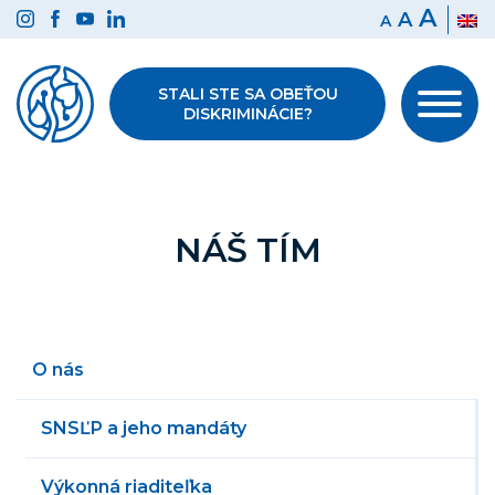
Preskočiť
A
A
A
na
obsah
STALI STE SA OBEŤOU
DISKRIMINÁCIE?
NÁŠ TÍM
O nás
SNSĽP a jeho mandáty
Výkonná riaditeľka