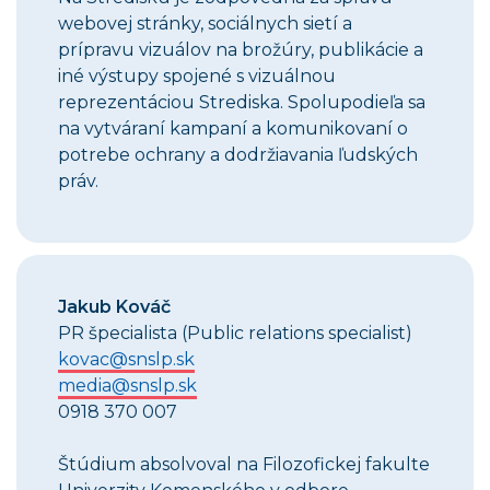
webovej stránky, sociálnych sietí a
prípravu vizuálov na brožúry, publikácie a
iné výstupy spojené s vizuálnou
reprezentáciou Strediska. Spolupodieľa sa
na vytváraní kampaní a komunikovaní o
potrebe ochrany a dodržiavania ľudských
práv.
Jakub Kováč
PR špecialista (Public relations specialist)
kovac@snslp.sk
media@snslp.sk
0918 370 007
Štúdium absolvoval na Filozofickej fakulte