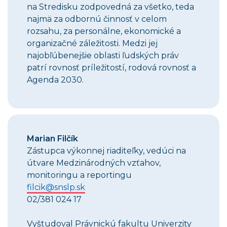
na Stredisku zodpovedná za všetko, teda
najmä za odbornú činnosť v celom
rozsahu, za personálne, ekonomické a
organizačné záležitosti. Medzi jej
najobľúbenejšie oblasti ľudských práv
patrí rovnosť príležitostí, rodová rovnosť a
Agenda 2030.
Marian Filčík
Zástupca výkonnej riaditeľky, vedúci na
útvare Medzinárodných vzťahov,
monitoringu a reportingu
filcik@snslp.sk
02/381 024 17
Vyštudoval Právnickú fakultu Univerzity