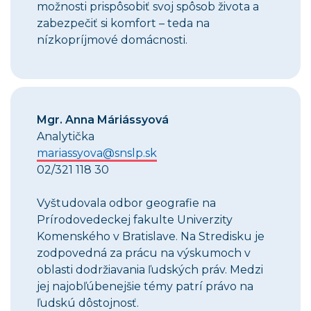
možnosti prispôsobiť svoj spôsob života a
zabezpečiť si komfort – teda na
nízkopríjmové domácnosti.
Mgr. Anna Máriássyová
Analytička
mariassyova@snslp.sk
02/321 118 30
Vyštudovala odbor geografie na
Prírodovedeckej fakulte Univerzity
Komenského v Bratislave. Na Stredisku je
zodpovedná za prácu na výskumoch v
oblasti dodržiavania ľudských práv. Medzi
jej najobľúbenejšie témy patrí právo na
ľudskú dôstojnosť.