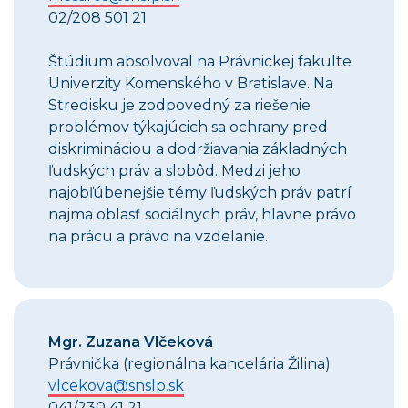
02/208 501 21
Štúdium absolvoval na Právnickej fakulte
Univerzity Komenského v Bratislave. Na
Stredisku je zodpovedný za riešenie
problémov týkajúcich sa ochrany pred
diskrimináciou a dodržiavania základných
ľudských práv a slobôd. Medzi jeho
najobľúbenejšie témy ľudských práv patrí
najmä oblasť sociálnych práv, hlavne právo
na prácu a právo na vzdelanie.
Mgr. Zuzana Vlčeková
Právnička (regionálna kancelária Žilina)
vlcekova@snslp.sk
041/230 41 21