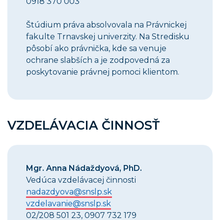
0918 370 003
Štúdium práva absolvovala na Právnickej
fakulte Trnavskej univerzity. Na Stredisku
pôsobí ako právnička, kde sa venuje
ochrane slabších a je zodpovedná za
poskytovanie právnej pomoci klientom.
VZDELÁVACIA ČINNOSŤ
Mgr. Anna Nádaždyová, PhD.
Vedúca vzdelávacej činnosti
nadazdyova@snslp.sk
vzdelavanie@snslp.sk
02/208 501 23, 0907 732 179