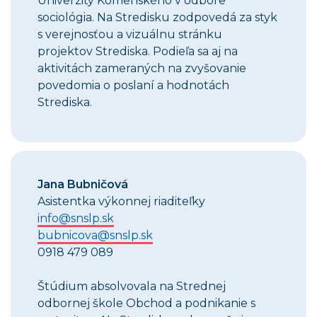
Univerzity Komenského v odbore
sociológia. Na Stredisku zodpovedá za styk
s verejnosťou a vizuálnu stránku
projektov Strediska. Podieľa sa aj na
aktivitách zameraných na zvyšovanie
povedomia o poslaní a hodnotách
Strediska.
Jana Bubničová
Asistentka výkonnej riaditeľky
info@snslp.sk
bubnicova@snslp.sk
0918 479 089
Štúdium absolvovala na Strednej
odbornej škole Obchod a podnikanie s