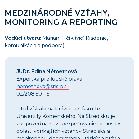
MEDZINÁRODNÉ VZŤAHY,
MONITORING A REPORTING
Vedúci útvaru:
Marian Filčík (viď. Riadenie,
komunikácia a podpora)
JUDr. Edina Némethová
Expertka pre ľudské práva
nemethova@snslp.sk
02/208 501 15
Titul získala na Právnickej fakulte
Univerzity Komenského. Na Stredisku je
zodpovedná za zabezpečovanie činnosti v
oblasti vonkajších vzťahov Strediska a
monitoringu dodržiavania ľudských práv a