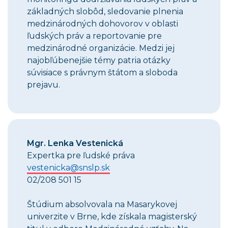
základných slobôd, sledovanie plnenia
medzinárodných dohovorov v oblasti
ľudských práv a reportovanie pre
medzinárodné organizácie. Medzi jej
najobľúbenejšie témy patria otázky
súvisiace s právnym štátom a sloboda
prejavu.
Mgr. Lenka Vestenická
Expertka pre ľudské práva
vestenicka@snslp.sk
02/208 501 15
Štúdium absolvovala na Masarykovej
univerzite v Brne, kde získala magisterský