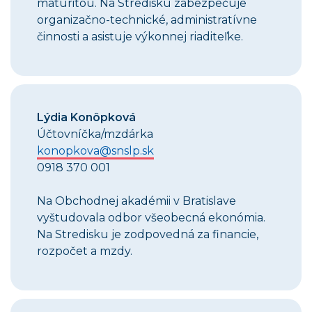
maturitou. Na Stredisku zabezpečuje
organizačno-technické, administratívne
činnosti a asistuje výkonnej riaditeľke.
Lýdia Konôpková
Účtovníčka/mzdárka
konopkova@snslp.sk
0918 370 001
Na Obchodnej akadémii v Bratislave
vyštudovala odbor všeobecná ekonómia.
Na Stredisku je zodpovedná za financie,
rozpočet a mzdy.