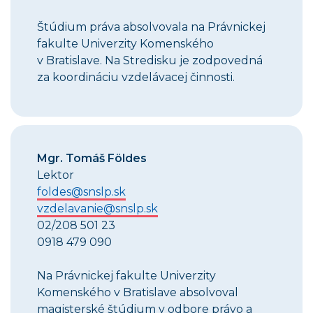
Štúdium práva absolvovala na Právnickej
fakulte Univerzity Komenského
v Bratislave. Na Stredisku je zodpovedná
za koordináciu vzdelávacej činnosti.
Mgr. Tomáš Földes
Lektor
foldes@snslp.sk
vzdelavanie@snslp.sk
02/208 501 23
0918 479 090
Na Právnickej fakulte Univerzity
Komenského v Bratislave absolvoval
magisterské štúdium v odbore právo a