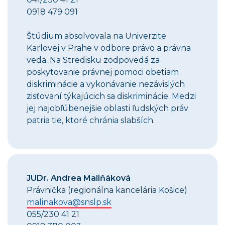
0918 479 091
Štúdium absolvovala na Univerzite
Karlovej v Prahe v odbore právo a právna
veda. Na Stredisku zodpovedá za
poskytovanie právnej pomoci obetiam
diskriminácie a vykonávanie nezávislých
zisťovaní týkajúcich sa diskriminácie. Medzi
jej najobľúbenejšie oblasti ľudských práv
patria tie, ktoré chránia slabších.
JUDr. Andrea Maliňáková
Právnička (regionálna kancelária Košice)
malinakova@snslp.sk
055/230 41 21