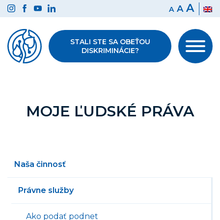
Preskočiť
A
A
A
na
obsah
STALI STE SA OBEŤOU
DISKRIMINÁCIE?
MOJE ĽUDSKÉ PRÁVA
Naša činnosť
Právne služby
Ako podať podnet