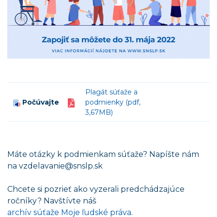
Plagát súťaže a
Počúvajte
podmienky (pdf,
3,67MB)
Máte otázky k podmienkam súťaže? Napíšte nám
na vzdelavanie@snslp.sk
Chcete si pozrieť ako vyzerali predchádzajúce
ročníky? Navštívte náš
archív súťaže Moje ľudské práva
.