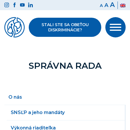
Preskočiť
A
A
A
na
obsah
STALI STE SA OBEŤOU
DISKRIMINÁCIE?
SPRÁVNA RADA
O nás
SNSĽP a jeho mandáty
Výkonná riaditeľka