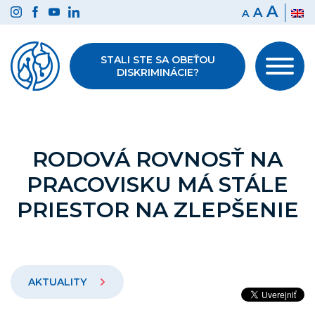
Preskočiť
A
A
A
na
obsah
STALI STE SA OBEŤOU
DISKRIMINÁCIE?
RODOVÁ ROVNOSŤ NA
PRACOVISKU MÁ STÁLE
PRIESTOR NA ZLEPŠENIE
AKTUALITY