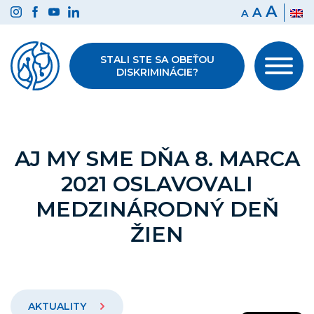
Preskočiť
A
A
A
na
obsah
STALI STE SA OBEŤOU
DISKRIMINÁCIE?
AJ MY SME DŇA 8. MARCA
2021 OSLAVOVALI
MEDZINÁRODNÝ DEŇ
ŽIEN
AKTUALITY