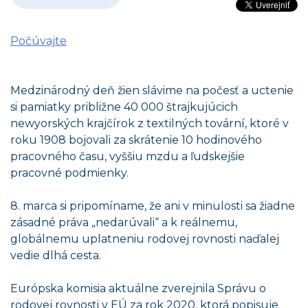
Počúvajte
Medzinárodný deň žien slávime na počesť a uctenie
si pamiatky približne 40 000 štrajkujúcich
newyorských krajčírok z textilných tovární, ktoré v
roku 1908 bojovali za skrátenie 10 hodinového
pracovného času, vyššiu mzdu a ľudskejšie
pracovné podmienky.
8. marca si pripomíname, že ani v minulosti sa žiadne
zásadné práva „nedarúvali“ a k reálnemu,
globálnemu uplatneniu rodovej rovnosti naďalej
vedie dlhá cesta.
Európska komisia aktuálne zverejnila Správu o
rodovej rovnosti v EÚ za rok 2020, ktorá popisuje