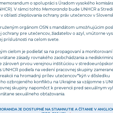
 memorandum o spolupráci s Úradom vysokého komisár
HCR). V rámci tohto
Memoranda
bude UNHCR a Stredi
v oblasti zlepšovania ochrany práv utečencov v Slovensk
druženým orgánom OSN s mandátom umožňujúcim posk
ochrany pre utečencov, žiadateľov o azyl, vnútorne vys
ej príslušnosti na celom svete.
ým cieľom je podieľať sa na propagovaní a monitorovaní
 vrátane zásady rovnakého zaobchádzania a nediskriminá
me zároveň prvou verejnou inštitúciou v stredoeurópsko
u s UNHCR podieľa na vedení pracovnej skupiny zameran
reakcii na hromadný prílev utečencov*kýň v dôsledku
o ozbrojeného konfliktu na Ukrajine sa vzájomne s U
acovnej skupiny napomôcť k prevencii pred sexuálnym vy
vrátane sexuálneho obťažovania.
ORANDA JE DOSTUPNÉ NA STIAHNUTIE A ČÍTANIE V ANGLI