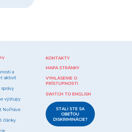
PY
KONTAKTY
MAPA STRÁNKY
nnosti a
 aktivít
VYHLÁSENIE O
PRÍSTUPNOSTI
 správy
SWITCH TO ENGLISH
ne výstupy
STALI STE SA
t NoPráve
OBEŤOU
DISKRIMINÁCIE?
é články
cie