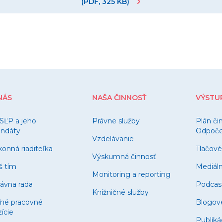
(PDF, 325 KB)
NÁS
NAŠA ČINNOSŤ
VÝSTU
SĽP a jeho
Právne služby
Plán či
ndáty
Odpočet
Vzdelávanie
onná riaditeľka
Tlačové
Výskumná činnosť
š tím
Mediál
Monitoring a reporting
ávna rada
Podcas
Knižničné služby
ľné pracovné
Blogov
ície
Publiká