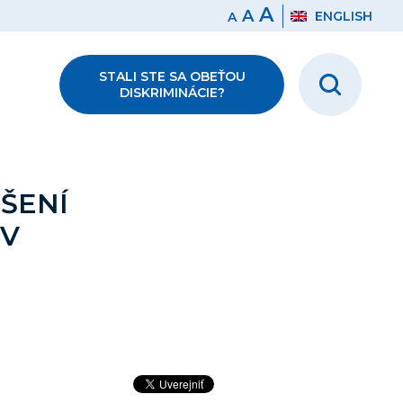
A
A
ENGLISH
A
STALI STE SA OBEŤOU
DISKRIMINÁCIE?
ŠENÍ
 V