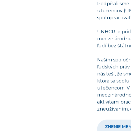
Podpísali sme
utečencov (UN
spolupracovať 
UNHCR je pri
medzinárodnej 
ľudí bez štátn
Naším spoločn
ľudských práv
nás teší, že s
ktorá sa spol
utečencom. V 
medzinárodnéh
aktivitami pr
zneužívaním, 
ZNENIE MEM