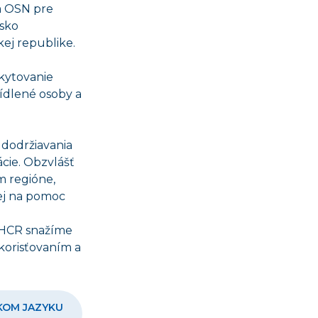
a OSN pre
sko
ej republike.
ytovanie
ídlené osoby a
 dodržiavania
cie. Obzvlášť
m regióne,
ej na pomoc
NHCR snažíme
korisťovaním a
CKOM JAZYKU