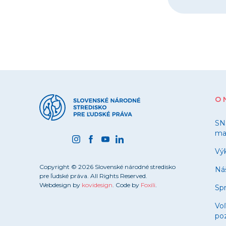
O 
SN
ma
Výk
Copyright © 2026 Slovenské národné stredisko
Ná
pre ľudské práva. All Rights Reserved.
Webdesign by
kovidesign
. Code by
Foxili
.
Spr
Vo
poz