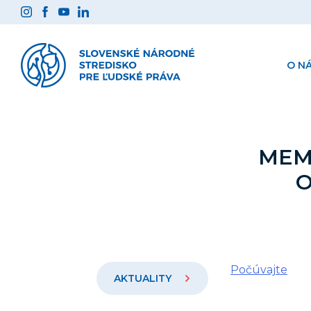
Preskočiť
na
obsah
O N
MEM
O
Počúvajte
AKTUALITY