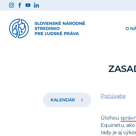
Preskočiť
na
obsah
O N
ZASA
Počúvajte
KALENDÁR
Úlohou
správn
Equinetu, ako 
rady je aj výko