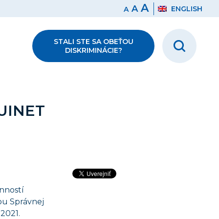
A
A
ENGLISH
A
STALI STE SA OBEŤOU
DISKRIMINÁCIE?
UINET
nností
ou Správnej
.2021.