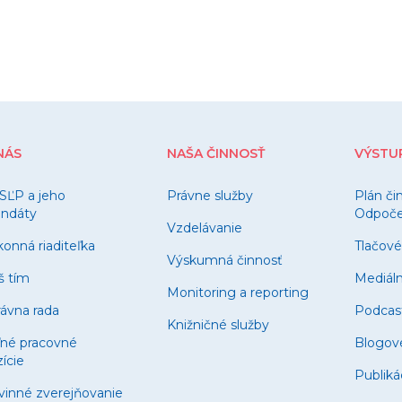
NÁS
NAŠA ČINNOSŤ
VÝSTU
SĽP a jeho
Právne služby
Plán či
ndáty
Odpočet
Vzdelávanie
onná riaditeľka
Tlačové
Výskumná činnosť
š tím
Mediál
Monitoring a reporting
ávna rada
Podcas
Knižničné služby
ľné pracovné
Blogov
ície
Publiká
vinné zverejňovanie