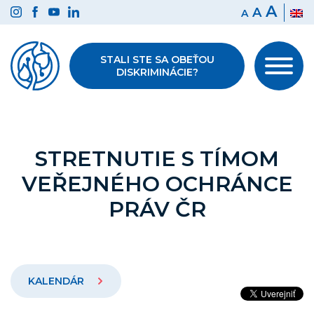
Preskočiť
A
A
A
na
obsah
STALI STE SA OBEŤOU
DISKRIMINÁCIE?
STRETNUTIE S TÍMOM
VEŘEJNÉHO OCHRÁNCE
PRÁV ČR
KALENDÁR