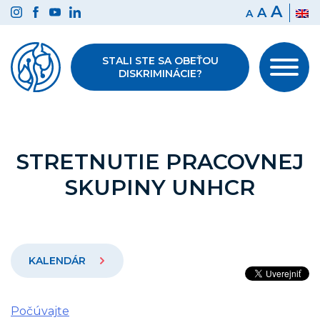
Preskočiť
A
A
A
na
obsah
STALI STE SA OBEŤOU
DISKRIMINÁCIE?
STRETNUTIE PRACOVNEJ
SKUPINY UNHCR
KALENDÁR
Počúvajte