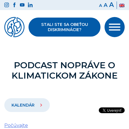
Preskočiť
A
A
A
na
obsah
STALI STE SA OBEŤOU
DISKRIMINÁCIE?
PODCAST NOPRÁVE O
KLIMATICKOM ZÁKONE
KALENDÁR
Počúvajte