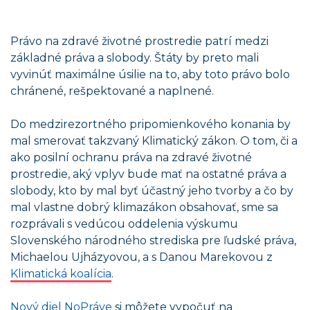
Právo na zdravé životné prostredie patrí medzi
základné práva a slobody. Štáty by preto mali
vyvinúť maximálne úsilie na to, aby toto právo bolo
chránené, rešpektované a naplnené.
Do medzirezortného pripomienkového konania by
mal smerovať takzvaný Klimatický zákon. O tom, či a
ako posilní ochranu práva na zdravé životné
prostredie, aký vplyv bude mať na ostatné práva a
slobody, kto by mal byť účastný jeho tvorby a čo by
mal vlastne dobrý klimazákon obsahovať, sme sa
rozprávali s vedúcou oddelenia výskumu
Slovenského národného strediska pre ľudské práva,
Michaelou Ujházyovou, a s Danou Marekovou z
Klimatická koalícia
.
Nový diel NoPráve
si môžete vypočuť na