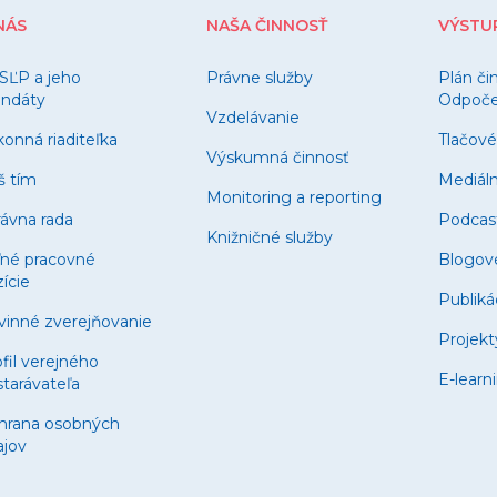
NÁS
NAŠA ČINNOSŤ
VÝSTU
SĽP a jeho
Právne služby
Plán či
ndáty
Odpočet
Vzdelávanie
onná riaditeľka
Tlačové
Výskumná činnosť
š tím
Mediál
Monitoring a reporting
ávna rada
Podcas
Knižničné služby
ľné pracovné
Blogov
ície
Publiká
vinné zverejňovanie
Projekt
fil verejného
E-learn
tarávateľa
hrana osobných
ajov