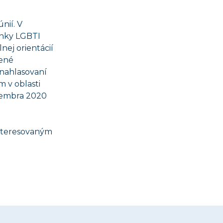
nií. V
enky LGBTI
nej orientácií
zené
 nahlasovaní
m v oblasti
ovembra 2020
ainteresovaným