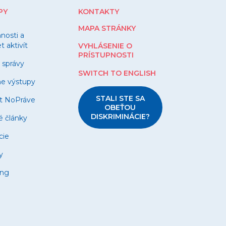
PY
KONTAKTY
MAPA STRÁNKY
nnosti a
 aktivít
VYHLÁSENIE O
PRÍSTUPNOSTI
 správy
SWITCH TO ENGLISH
ne výstupy
STALI STE SA
t NoPráve
OBEŤOU
DISKRIMINÁCIE?
é články
cie
y
ing