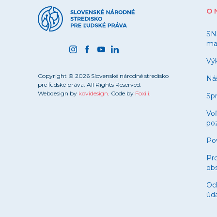
O 
SN
ma
Výk
Copyright © 2026 Slovenské národné stredisko
Ná
pre ľudské práva. All Rights Reserved.
Webdesign by
kovidesign
. Code by
Foxili
.
Spr
Vo
poz
Po
Pro
obs
Oc
úd