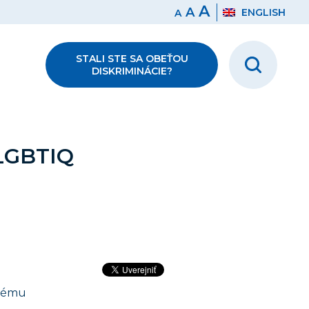
A
A
ENGLISH
A
STALI STE SA OBEŤOU
DISKRIMINÁCIE?
LGBTIQ
 tému