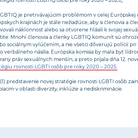
tégia rovnosti LGBTIQ osôb pre roky 2020 – 2025
„.
LGBTIQ je pretrvávajúcim problémom v celej Európskej ú
kych krajinách je stále nežiadúce, aby si členovia a čl
ovali náklonnosť alebo sa otvorene hlásili k svojej sexuál
entite. Mnohí členovia a členky LGBTIQ komunít sú ohro
 sociálnym vylúčením, a nie všetci dôverujú polícií pri
o verbálneho násilia. Európska komisia by mala byť lídro
rany práv sexuálnych menšín, a preto prijala dňa 12. n
égiu rovnosti LGBTI osôb pre roky 2020 – 2025.
 (1) predstavenie novej stratégie rovnosti LGBTI osôb z
cim v oblasti diverzity, inklúzie a nediskriminácie.