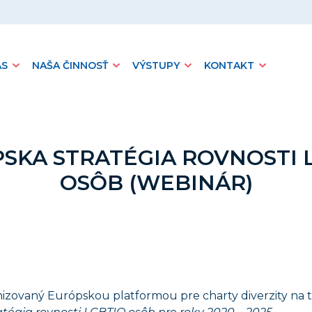
ÁS
NAŠA ČINNOSŤ
VÝSTUPY
KONTAKT
SKA STRATÉGIA ROVNOSTI 
OSÔB (WEBINÁR)
izovaný Európskou platformou pre charty diverzity na