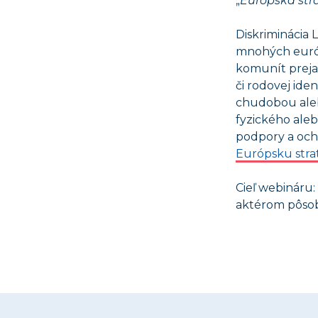
„
Európska stra
Diskriminácia 
mnohých európs
komunít prejav
či rodovej id
chudobou alebo
fyzického aleb
podpory a och
Európsku strat
Cieľ webináru:
aktérom pôsobia