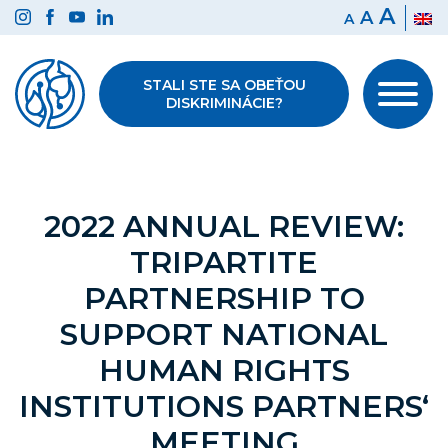
Preskočiť
A
A
A
na
obsah
STALI STE SA OBEŤOU
DISKRIMINÁCIE?
2022 ANNUAL REVIEW:
TRIPARTITE
PARTNERSHIP TO
SUPPORT NATIONAL
HUMAN RIGHTS
INSTITUTIONS PARTNERS‘
MEETING