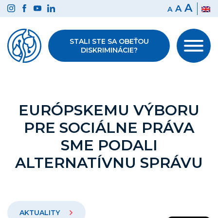
Preskočiť
A
A
A
na
obsah
STALI STE SA OBEŤOU
DISKRIMINÁCIE?
EURÓPSKEMU VÝBORU
PRE SOCIÁLNE PRÁVA
SME PODALI
ALTERNATÍVNU SPRÁVU
AKTUALITY