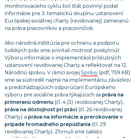
monitorovacieho cyklu bol štát povinný podať
informácie pre 3. tematickú skupinu ustanovení
Európskej sociálnej charty (revidovanej) zameranú
na práva pracovníkov a pracovníčok.
Ako národná inštitúcia pre ochranu a podporu
ľudských práv sme privítali možnosť poskytnúť
Výboru informácie o implementácii príslušných
ustanovení revidovanej Charty a reflektovať na 12.
Národnú správu. V rámci svojej
Správy
(pdf, 759 KB)
sme sa sústredili najmä na implementáciu záväzkov
a predchádzajúcich odporúčaní Európskeho
výboru pre sociálne práva týkajúcich sa
práva na
primeranú odmenu
(čl. 4 (3) revidovanej Charty),
práva na dôstojnosť pri práci
(čl. 26 revidovanej
Charty) a
práva na informácie a prerokovanie v
prípade hromadného prepúšťania
(čl. 29
revidovanej Charty). Zhrnuli sme takisto