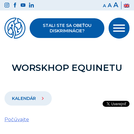
Preskočiť
A
A
A
na
obsah
STALI STE SA OBEŤOU
DISKRIMINÁCIE?
WORSKHOP EQUINETU
KALENDÁR
Počúvajte