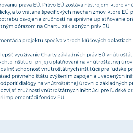
ovaniu práva EÚ. Právo EÚ zostáva nástrojom, ktoré vnút
icky, a to vrátane špecifických mechanizmov, ktoré EÚ p
potrebu osvojenia zručností na správne uplatňovanie pr
bitným dôrazom na Chartu základných práv EÚ.
entácia projektu spočíva v troch kľúčových oblastiach:
lepšiť využívanie Charty základných práv EÚ vnútroštátn
ýchto inštitúcií pri jej uplatňovaní na vnútroštátnej úrovn
osilniť schopnosť vnútroštátnych inštitúcii pre ľudské 
ásad právneho štátu zvýšením zapojenia uvedených inš
odporiť dialógy na vnútroštátnej úrovni o základných p
ozvíjať zručnosti vnútroštátnych inštitúcii pre ľudské 
ri implementácii fondov EÚ.