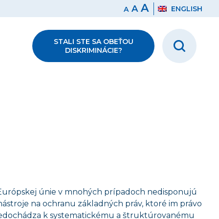
A
A
ENGLISH
A
STALI STE SA OBEŤOU
DISKRIMINÁCIE?
h Európskej únie v mnohých prípadoch nedisponujú
 nástroje na ochranu základných práv, ktoré im právo
m nedochádza k systematickému a štruktúrovanému