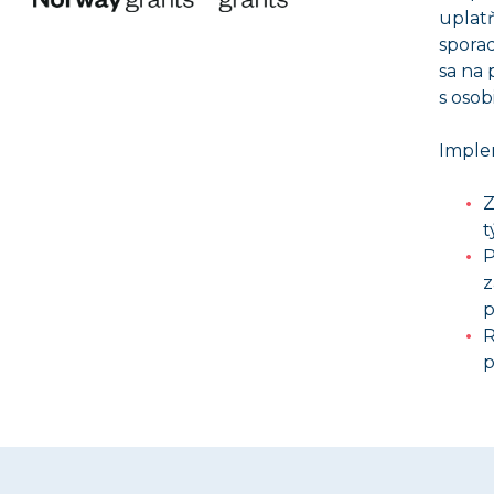
uplatň
sporad
sa na 
s oso
Implem
Z
t
P
z
p
R
p