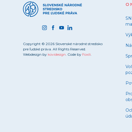
O 
SN
ma
Výk
Copyright © 2026 Slovenské národné stredisko
Ná
pre ľudské práva. All Rights Reserved.
Webdesign by
kovidesign
. Code by
Foxili
.
Spr
Vo
poz
Po
Pro
obs
Oc
úd