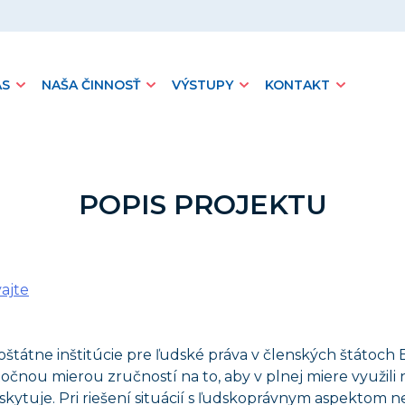
ÁS
NAŠA ČINNOSŤ
VÝSTUPY
KONTAKT
POPIS PROJEKTU
ajte
oštátne inštitúcie pre ľudské práva v členských štátoc
očnou mierou zručností na to, aby v plnej miere využili
skytuje. Pri riešení situácií s ľudskoprávnym aspekto