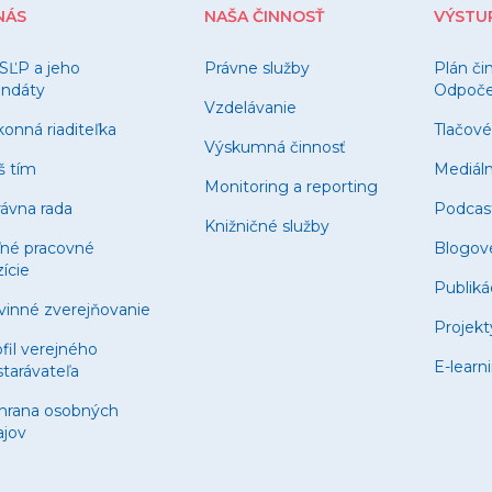
NÁS
NAŠA ČINNOSŤ
VÝSTU
SĽP a jeho
Právne služby
Plán či
ndáty
Odpočet
Vzdelávanie
onná riaditeľka
Tlačové
Výskumná činnosť
š tím
Mediál
Monitoring a reporting
ávna rada
Podcas
Knižničné služby
ľné pracovné
Blogov
ície
Publiká
vinné zverejňovanie
Projekt
fil verejného
E-learn
tarávateľa
hrana osobných
ajov