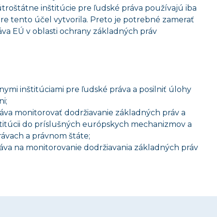
roštátne inštitúcie pre ľudské práva používajú iba
re tento účel vytvorila. Preto je potrebné zamerať
áva EÚ v oblasti ochrany základných práv
ymi inštitúciami pre ľudské práva a posilniť úlohy
i;
práva monitorovať dodržiavanie základných práv a
titúcii do príslušných európskych mechanizmov a
rávach a právnom štáte;
práva na monitorovanie dodržiavania základných práv