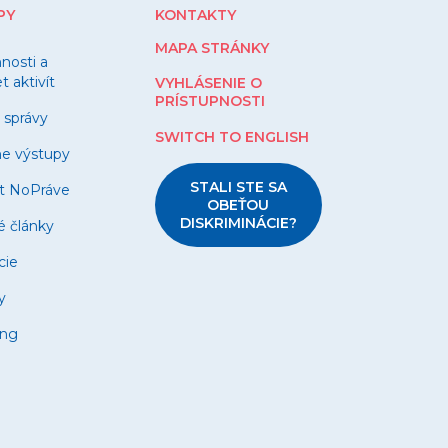
PY
KONTAKTY
MAPA STRÁNKY
nnosti a
 aktivít
VYHLÁSENIE O
PRÍSTUPNOSTI
 správy
SWITCH TO ENGLISH
ne výstupy
STALI STE SA
t NoPráve
OBEŤOU
DISKRIMINÁCIE?
é články
cie
y
ing