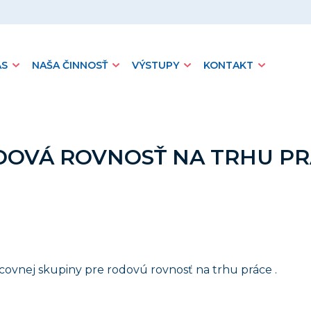
ÁS
NAŠA ČINNOSŤ
VÝSTUPY
KONTAKT
OVÁ ROVNOSŤ NA TRHU P
covnej skupiny pre rodovú rovnosť na trhu práce .