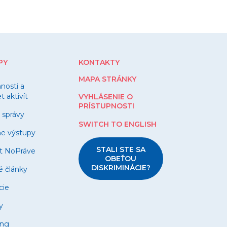
PY
KONTAKTY
MAPA STRÁNKY
nnosti a
 aktivít
VYHLÁSENIE O
PRÍSTUPNOSTI
 správy
SWITCH TO ENGLISH
ne výstupy
STALI STE SA
t NoPráve
OBEŤOU
DISKRIMINÁCIE?
é články
cie
y
ing