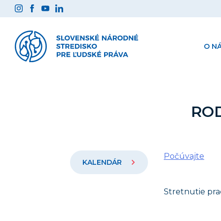
Preskočiť
na
obsah
O N
ROD
Počúvajte
KALENDÁR
Stretnutie pra