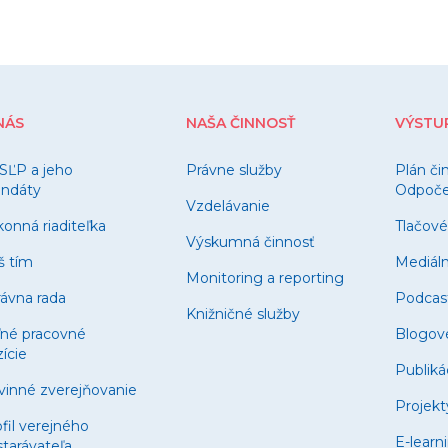
NÁS
NAŠA ČINNOSŤ
VÝSTU
SĽP a jeho
Právne služby
Plán či
ndáty
Odpočet
Vzdelávanie
onná riaditeľka
Tlačové
Výskumná činnosť
š tím
Mediál
Monitoring a reporting
ávna rada
Podcas
Knižničné služby
ľné pracovné
Blogov
ície
Publiká
vinné zverejňovanie
Projekt
fil verejného
E-learn
tarávateľa