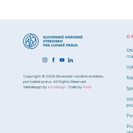
O 
SN
ma
Výk
Copyright © 2026 Slovenské národné stredisko
Ná
pre ľudské práva. All Rights Reserved.
Webdesign by
kovidesign
. Code by
Foxili
.
Spr
Vo
poz
Po
Pro
obs