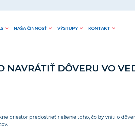
ÁS
NAŠA ČINNOSŤ
VÝSTUPY
KONTAKT
O NAVRÁTIŤ DÔVERU VO VE
e priestor predostrieť riešenie toho, čo by vrátilo dôver
cov.