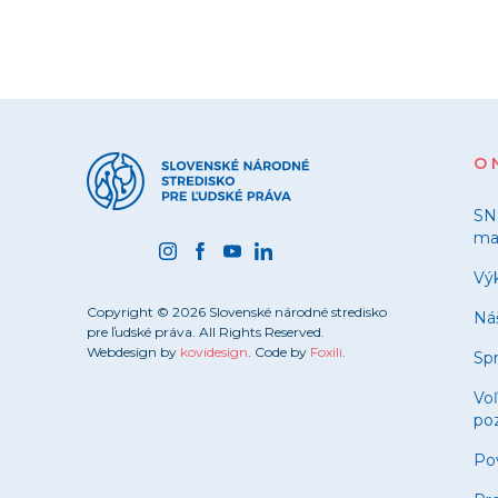
O 
SN
ma
Výk
Copyright © 2026 Slovenské národné stredisko
Ná
pre ľudské práva. All Rights Reserved.
Webdesign by
kovidesign
. Code by
Foxili
.
Spr
Vo
poz
Po