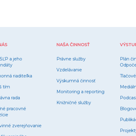
NÁS
NAŠA ČINNOSŤ
VÝSTU
SĽP a jeho
Právne služby
Plán či
ndáty
Odpočet
Vzdelávanie
onná riaditeľka
Tlačové
Výskumná činnosť
š tím
Mediál
Monitoring a reporting
ávna rada
Podcas
Knižničné služby
ľné pracovné
Blogov
ície
Publiká
vinné zverejňovanie
Projekt