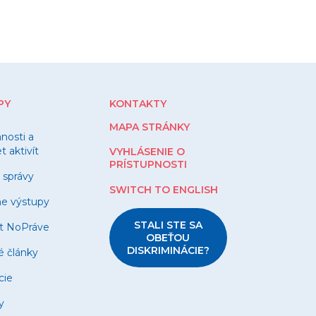
PY
KONTAKTY
MAPA STRÁNKY
nnosti a
 aktivít
VYHLÁSENIE O
PRÍSTUPNOSTI
 správy
SWITCH TO ENGLISH
ne výstupy
STALI STE SA
t NoPráve
OBEŤOU
DISKRIMINÁCIE?
é články
cie
y