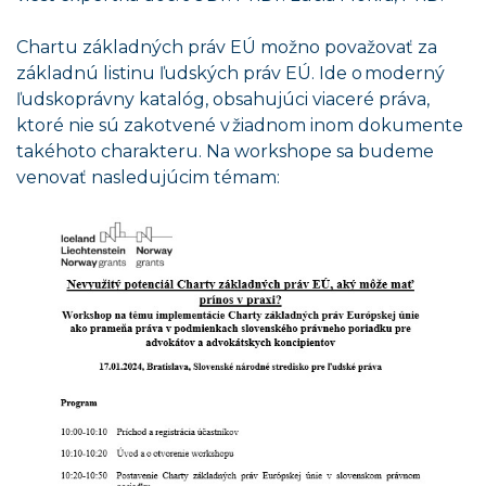
Chartu základných práv EÚ možno považovať za
základnú listinu ľudských práv EÚ. Ide o moderný
ľudskoprávny katalóg, obsahujúci viaceré práva,
ktoré nie sú zakotvené v žiadnom inom dokumente
takéhoto charakteru. Na workshope sa budeme
venovať nasledujúcim témam: