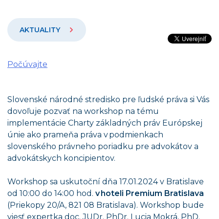
AKTUALITY
Počúvajte
Slovenské národné stredisko pre ľudské práva si Vás
dovoľuje pozvať na workshop na tému
implementácie Charty základných práv Európskej
únie ako prameňa práva v podmienkach
slovenského právneho poriadku pre advokátov a
advokátskych koncipientov.
Workshop sa uskutoční dňa 17.01.2024 v Bratislave
od 10:00 do 14:00 hod.
v hoteli Premium Bratislava
(Priekopy 20/A, 821 08 Bratislava). Workshop bude
viesť expertka doc. JUDr. PhDr. Lucia Mokrá, PhD.