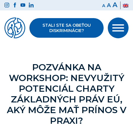
Preskočiť
A
A
A
na
obsah
STALI STE SA OBEŤOU
DISKRIMINÁCIE?
POZVÁNKA NA
WORKSHOP: NEVYUŽITÝ
POTENCIÁL CHARTY
ZÁKLADNÝCH PRÁV EÚ,
AKÝ MÔŽE MAŤ PRÍNOS V
PRAXI?