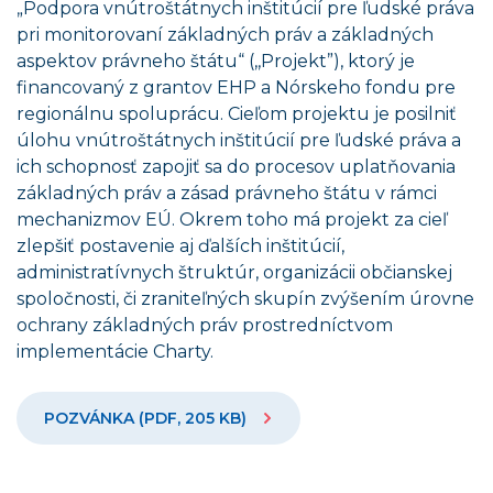
„Podpora vnútroštátnych inštitúcií pre ľudské práva
pri monitorovaní základných práv a základných
aspektov právneho štátu“ (,,Projekt”), ktorý je
financovaný z grantov EHP a Nórskeho fondu pre
regionálnu spoluprácu. Cieľom projektu je posilniť
úlohu vnútroštátnych inštitúcií pre ľudské práva a
ich schopnosť zapojiť sa do procesov uplatňovania
základných práv a zásad právneho štátu v rámci
mechanizmov EÚ. Okrem toho má projekt za cieľ
zlepšiť postavenie aj ďalších inštitúcií,
administratívnych štruktúr, organizácii občianskej
spoločnosti, či zraniteľných skupín zvýšením úrovne
ochrany základných práv prostredníctvom
implementácie Charty.
POZVÁNKA (PDF, 205 KB)