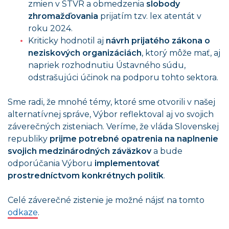
zmien v STVR a obmedzenia
slobody
zhromažďovania
prijatím tzv. lex atentát v
roku 2024.
Kriticky hodnotil aj
návrh prijatého zákona o
neziskových organizáciách
, ktorý môže mať, aj
napriek rozhodnutiu Ústavného súdu,
odstrašujúci účinok na podporu tohto sektora.
Sme radi, že mnohé témy, ktoré sme otvorili v našej
alternatívnej správe, Výbor reflektoval aj vo svojich
záverečných zisteniach. Veríme, že vláda Slovenskej
republiky
prijme potrebné opatrenia na naplnenie
svojich medzinárodných záväzkov
a bude
odporúčania Výboru
implementovať
prostredníctvom konkrétnych politík
.
Celé záverečné zistenie je možné nájsť na tomto
odkaze
.