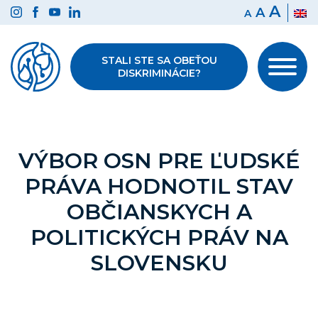
Preskočiť
A
A
A
na
obsah
STALI STE SA OBEŤOU
DISKRIMINÁCIE?
VÝBOR OSN PRE ĽUDSKÉ
PRÁVA HODNOTIL STAV
OBČIANSKYCH A
POLITICKÝCH PRÁV NA
SLOVENSKU