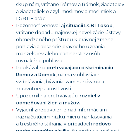
skupinám, vrátane Rómov a Rómok, žiadateľov
a žiadateliek o azyl, moslimov a moslimiek a
LGBTI+ osôb.
Pozornosť venoval aj
situácii LGBTI osôb
,
vrátane dopadu najnovšej novelizácie ústavy,
obmedzeného prístupu k právnej zmene
pohlavia a absencie právneho uznania
manželstiev alebo partnerstiev osôb
rovnakého pohlavia.
Poukázal na
pretrvávajúcu diskrimináciu
Rómov a Rómok
, najmä v oblastiach
vzdelávania, bývania, zamestnávania a
zdravotnej starostlivosti.
Upozornil na pretrvávajúci
rozdiel v
odmeňovaní žien a mužov.
Vyjadril znepokojenie nad informáciami
naznačujúcimi nízku mieru nahlasovania
a trestného stíhania v prípadoch
rodovo
podmieneného násilie
, čo môže naznačovať