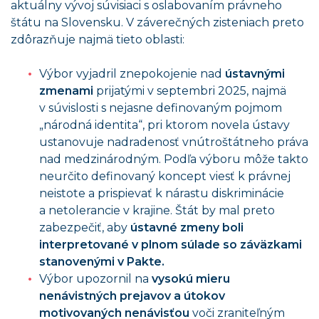
aktuálny vývoj súvisiaci s oslabovaním právneho
štátu na Slovensku. V záverečných zisteniach preto
zdôrazňuje najmä tieto oblasti:
Výbor vyjadril znepokojenie nad
ústavnými
zmenami
prijatými v septembri 2025, najmä
v súvislosti s nejasne definovaným pojmom
„národná identita“, pri ktorom novela ústavy
ustanovuje nadradenosť vnútroštátneho práva
nad medzinárodným. Podľa výboru môže takto
neurčito definovaný koncept viesť k právnej
neistote a prispievať k nárastu diskriminácie
a netolerancie v krajine. Štát by mal preto
zabezpečiť, aby
ústavné zmeny boli
interpretované v plnom súlade so záväzkami
stanovenými v Pakte.
Výbor upozornil na
vysokú mieru
nenávistných prejavov a útokov
motivovaných nenávisťou
voči zraniteľným