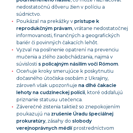
nedostatočnú dôveru žien v políciu a
súdnictvo.
Poukázal na prekážky v
prístupe k
reprodukčným právam
, vrátane nedostatočnej
informovanosti, finančných a geografických
bariér či povinných čakacích lehôt.
Vyzval na posilnenie opatrení na prevenciu
mučenia a zlého zaobchádzania, najmä v
súvislosti
s policajným násilím voči Rómom
.
Oceňuje kroky smerujúce k poskytnutiu
dočasného útočiska osobám z Ukrajiny,
zároveň však upozorňuje
na dlhé čakacie
lehoty na cudzineckej polícii
, ktoré odďaľujú
priznanie statusu utečenca.
Záverečné zistenia taktiež so znepokojením
poukazujú na
zrušenie Úradu špeciálnej
prokuratúry
, zásahy do
slobody
verejnoprávnych médií
prostredníctvom