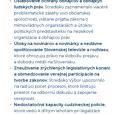
Oslabovanie ochrany obhajcov a obhajkýň
ľudských práv.
Stredisko zaznamenalo viaceré
problematické zásahy voči občianskej
spoločnosti, vrátane prijatia zákona o
mimovládnych organizáciách a útokov
politických predstaviteľov na neziskové
organizácie a obhajcov práv.
Útoky na novinárov a novinárky a nedávne
spolitizovanie Slovenskej televízie a rozhlasu
,
ktoré ohrozujú právo na slobodu prejavu
a slobodu médií na Slovensku.
Zneužívanie zrýchlených legislatívnych konaní
a obmedzovanie verejnej participácie na
tvorbe zákonov
. Stredisko Výbor upozornilo
na rastúci počet procesov, ktoré limitujú
priestor na odbornú diskusiu a zapojenie
verejnosti.
Nedostatočné kapacity cudzineckej polície
,
ktoré vedú k dlhým lehotám pri legalizácii