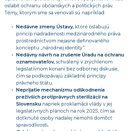
oslabiť ochranu občianskych a politických práv.
Témy, ktorým sme sa venovali sú napríklad:
Nedávne zmeny Ústavy,
ktoré oslabujú
princíp nadradenosti medzinárodného práva
prostredníctvom nejasne definovaného
konceptu „národnej identity“.
Nedávny návrh na zrušenie Úradu na ochranu
oznamovateľov,
schválený v zrýchlenom
legislatívnom konaní bez odbornej diskusie,
čím sa podkopávajú základné princípy
právneho štátu.
Neprijatie mechanizmu odškodnenia
preživších protiprávnych sterilizácií na
Slovensku
napriek proklamácii vlády v jej
legislatívnych plánoch na rok 2025, čím sa
dotknuté osoby naďalej nemohli domôcť
spravodlivosti
.