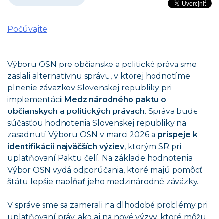
Počúvajte
Výboru OSN pre občianske a politické práva sme
zaslali alternatívnu správu, v ktorej hodnotíme
plnenie záväzkov Slovenskej republiky pri
implementácii
Medzinárodného paktu o
občianskych a politických právach
. Správa bude
súčasťou hodnotenia Slovenskej republiky na
zasadnutí Výboru OSN v marci 2026 a
prispeje k
identifikácii najväčších výziev
, ktorým SR pri
uplatňovaní Paktu čelí. Na základe hodnotenia
Výbor OSN vydá odporúčania, ktoré majú pomôcť
štátu lepšie napĺňať jeho medzinárodné záväzky.
V správe sme sa zamerali na dlhodobé problémy pri
uplatňovaní práv, ako aj na nové výzvy, ktoré môžu