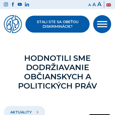
Preskočiť
A
A
A
na
obsah
STALI STE SA OBEŤOU
DISKRIMINÁCIE?
HODNOTILI SME
DODRŽIAVANIE
OBČIANSKYCH A
POLITICKÝCH PRÁV
AKTUALITY