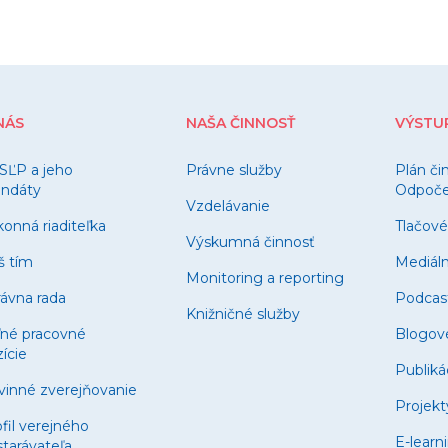
NÁS
NAŠA ČINNOSŤ
VÝSTU
SĽP a jeho
Právne služby
Plán či
ndáty
Odpočet
Vzdelávanie
onná riaditeľka
Tlačové
Výskumná činnosť
š tím
Mediál
Monitoring a reporting
ávna rada
Podcas
Knižničné služby
ľné pracovné
Blogov
ície
Publiká
vinné zverejňovanie
Projekt
fil verejného
E-learn
tarávateľa