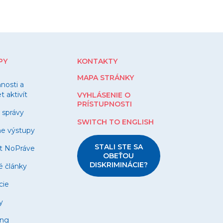
PY
KONTAKTY
MAPA STRÁNKY
nnosti a
 aktivít
VYHLÁSENIE O
PRÍSTUPNOSTI
 správy
SWITCH TO ENGLISH
ne výstupy
STALI STE SA
t NoPráve
OBEŤOU
DISKRIMINÁCIE?
é články
cie
y
ing