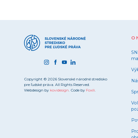
O 
SN
ma
Výk
Copyright © 2026 Slovenské národné stredisko
Ná
pre ľudské práva. All Rights Reserved.
Webdesign by
kovidesign
. Code by
Foxili
.
Spr
Vo
poz
Po
Pro
obs