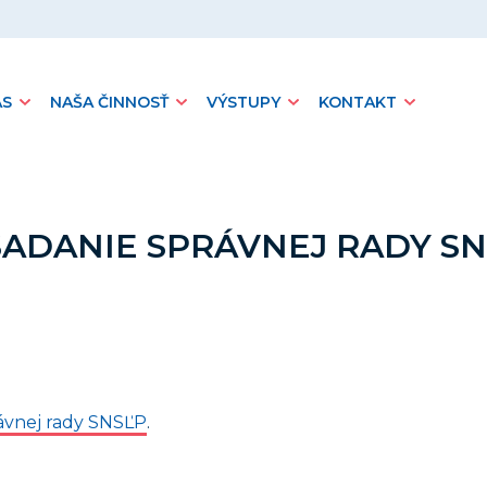
ÁS
NAŠA ČINNOSŤ
VÝSTUPY
KONTAKT
SADANIE SPRÁVNEJ RADY SN
ávnej rady SNSĽP
.