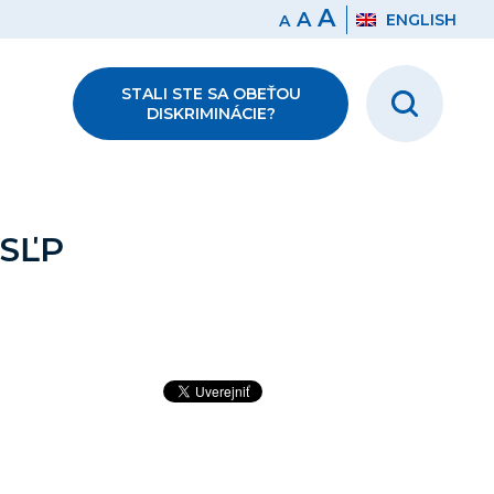
A
A
ENGLISH
A
STALI STE SA OBEŤOU
DISKRIMINÁCIE?
SĽP