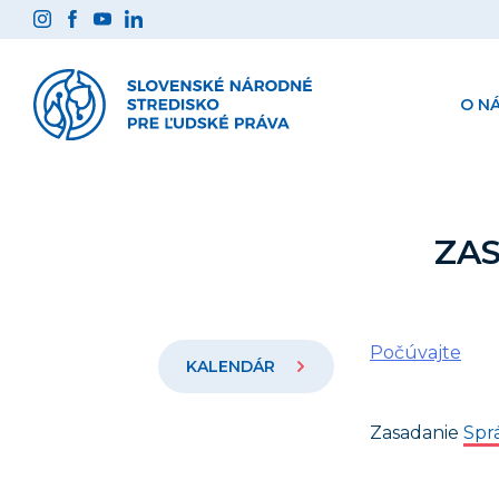
Preskočiť
na
obsah
O N
ZA
Počúvajte
KALENDÁR
Zasadanie
Spr