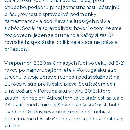
OSN v roku 2007. Zameriava sa na boj proti
chudobe, podporu plnej zamestnanosti, dôstojnú
prácu, rovnosť a spravodlivé podmienky
zamestnancov a dodržiavanie ľudských práv a
slobôd. Sociálna spravodlivosť hovorí o tom, že sme
zodpovední jeden za druhého a každý si zaslúži
rovnaké hospodárske, politické a sociálne práva a
príležitosti.
V septembri 2020 sa 6 mladých ľudí vo veku od 8-21
rokov po najhorúcejšom lete v Portugalsku a zo
strachu o svoje zdravie rozhodli podať sťažnosť na
Európsky súd pre ľudské práva. Spúšťačom boli
silné požiare v Portugalsku v roku 2018, ktoré
zasiahli ich región. Adresátom tejto sťažnosti sa stalo
33 krajín, medzi nimi aj Slovensko. V sťažnosti bolo
uvedené, že prispievame k zmene podnebia a
neprijímame dostatočné opatrenia proti klimatickej
zmene.