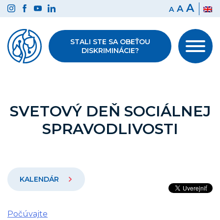
Preskočiť
A
A
A
na
obsah
STALI STE SA OBEŤOU
DISKRIMINÁCIE?
SVETOVÝ DEŇ SOCIÁLNEJ
SPRAVODLIVOSTI
KALENDÁR
Počúvajte