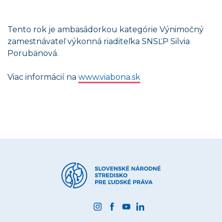
Tento rok je ambasádorkou kategórie Výnimočný
zamestnávateľ výkonná riaditeľka SNSĽP Silvia
Porubänová.
Viac informácií na
www.viabona.sk