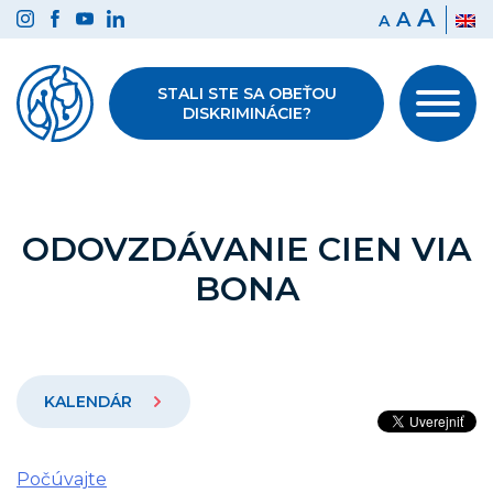
Preskočiť
A
A
A
na
obsah
STALI STE SA OBEŤOU
DISKRIMINÁCIE?
ODOVZDÁVANIE CIEN VIA
BONA
KALENDÁR
Počúvajte