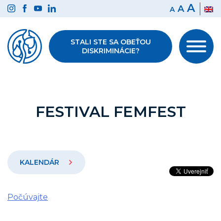
Preskočiť
A
A
A
na
obsah
STALI STE SA OBEŤOU
DISKRIMINÁCIE?
FESTIVAL FEMFEST
KALENDÁR
Počúvajte