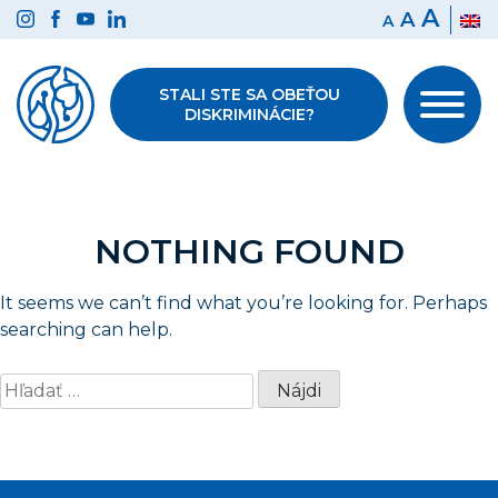
Preskočiť
A
A
A
na
obsah
STALI STE SA OBEŤOU
DISKRIMINÁCIE?
NOTHING FOUND
It seems we can’t find what you’re looking for. Perhaps
searching can help.
Hľadať: