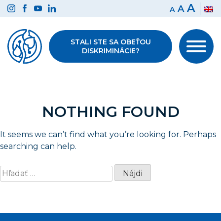
Preskočiť
A
A
A
na
obsah
STALI STE SA OBEŤOU
DISKRIMINÁCIE?
NOTHING FOUND
It seems we can’t find what you’re looking for. Perhaps
searching can help.
Hľadať: