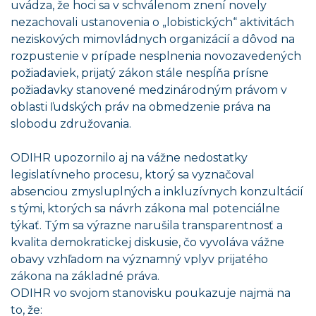
uvádza, že hoci sa v schválenom znení novely
nezachovali ustanovenia o „lobistických“ aktivitách
neziskových mimovládnych organizácií a dôvod na
rozpustenie v prípade nesplnenia novozavedených
požiadaviek, prijatý zákon stále nespĺňa prísne
požiadavky stanovené medzinárodným právom v
oblasti ľudských práv na obmedzenie práva na
slobodu združovania.
ODIHR upozornilo aj na vážne nedostatky
legislatívneho procesu, ktorý sa vyznačoval
absenciou zmysluplných a inkluzívnych konzultácií
s tými, ktorých sa návrh zákona mal potenciálne
týkať. Tým sa výrazne narušila transparentnosť a
kvalita demokratickej diskusie, čo vyvoláva vážne
obavy vzhľadom na významný vplyv prijatého
zákona na základné práva.
ODIHR vo svojom stanovisku poukazuje najmä na
to, že: