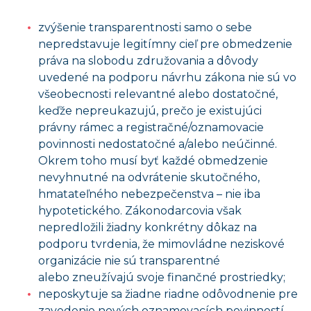
zvýšenie transparentnosti samo o sebe
nepredstavuje legitímny cieľ pre obmedzenie
práva na slobodu združovania a dôvody
uvedené na podporu návrhu zákona nie sú vo
všeobecnosti relevantné alebo dostatočné,
keďže nepreukazujú, prečo je existujúci
právny rámec a registračné/oznamovacie
povinnosti nedostatočné a/alebo neúčinné.
Okrem toho musí byť každé obmedzenie
nevyhnutné na odvrátenie skutočného,
hmatateľného nebezpečenstva – nie iba
hypotetického. Zákonodarcovia však
nepredložili žiadny konkrétny dôkaz na
podporu tvrdenia, že mimovládne neziskové
organizácie nie sú transparentné
alebo zneužívajú svoje finančné prostriedky;
neposkytuje sa žiadne riadne odôvodnenie pre
zavedenie nových oznamovacích povinností