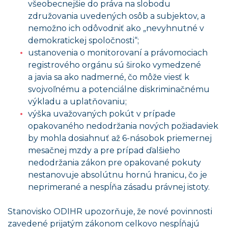
všeobecnejšie do práva na slobodu
združovania uvedených osôb a subjektov, a
nemožno ich odôvodniť ako „nevyhnutné v
demokratickej spoločnosti“;
ustanovenia o monitorovaní a právomociach
registrového orgánu sú široko vymedzené
a javia sa ako nadmerné, čo môže viesť k
svojvoľnému a potenciálne diskriminačnému
výkladu a uplatňovaniu;
výška uvažovaných pokút v prípade
opakovaného nedodržania nových požiadaviek
by mohla dosiahnuť až 6-násobok priemernej
mesačnej mzdy a pre prípad ďalšieho
nedodržania zákon pre opakované pokuty
nestanovuje absolútnu hornú hranicu, čo je
neprimerané a nespĺňa zásadu právnej istoty.
Stanovisko ODIHR upozorňuje, že nové povinnosti
zavedené prijatým zákonom celkovo nespĺňajú