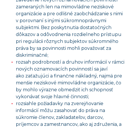
zameraných len na mimovládne neziskové
organizácie a pre odlišné zaobchádzanie s nimi
v porovnaní s inými súkromnoprávnymi
subjektmi. Bez poskytnutia dostatočných
dôkazov a odôvodnenia rozdielneho prístupu
pri regulácii rôznych subjektov súkromného
práva by sa povinnosti mohli považovať za
diskriminačné;
rozsah podrobností a druhov informácií v rámci
nových oznamovacích povinností sa javí
ako zaťažujúci a finančne nákladný, najmä pre
menšie neziskové mimovládne organizácie, čo
by mohlo výrazne obmedziť ich schopnosť
vykonávať svoje hlavné činnosti;
rozsiahle požiadavky na zverejňovanie
informácií môžu zasahovať do práva na
súkromie členov, zakladateľov, darcov,
príjemcov a zamestnancov, ako aj združenia, a