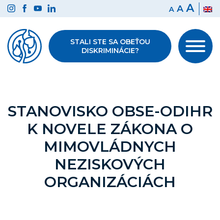
Preskočiť
A
A
A
na
obsah
STALI STE SA OBEŤOU
DISKRIMINÁCIE?
STANOVISKO OBSE-ODIHR
K NOVELE ZÁKONA O
MIMOVLÁDNYCH
NEZISKOVÝCH
ORGANIZÁCIÁCH