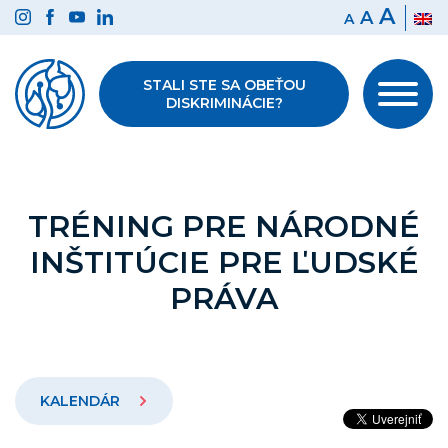
Preskočiť
A
A
A
na
obsah
STALI STE SA OBEŤOU
DISKRIMINÁCIE?
TRÉNING PRE NÁRODNÉ
INŠTITÚCIE PRE ĽUDSKÉ
PRÁVA
KALENDÁR