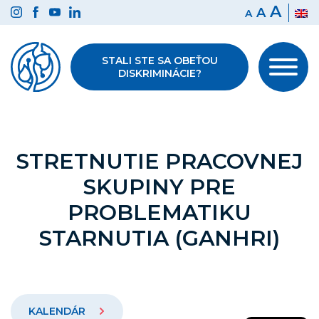
Preskočiť
A
A
A
na
obsah
STALI STE SA OBEŤOU
DISKRIMINÁCIE?
STRETNUTIE PRACOVNEJ
SKUPINY PRE
PROBLEMATIKU
STARNUTIA (GANHRI)
KALENDÁR