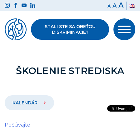
Preskočiť
A
A
A
na
obsah
STALI STE SA OBEŤOU
DISKRIMINÁCIE?
ŠKOLENIE STREDISKA
KALENDÁR
Počúvajte