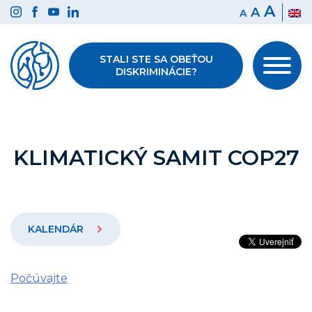
Preskočiť
A
A
A
na
obsah
STALI STE SA OBEŤOU
DISKRIMINÁCIE?
KLIMATICKÝ SAMIT COP27
KALENDÁR
Počúvajte