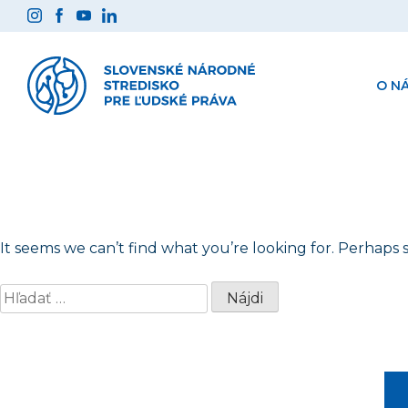
Preskočiť
na
obsah
O N
It seems we can’t find what you’re looking for. Perhaps 
Hľadať: