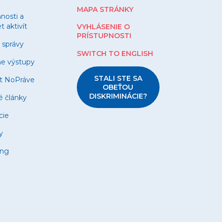
MAPA STRÁNKY
nnosti a
 aktivít
VYHLÁSENIE O
PRÍSTUPNOSTI
 správy
SWITCH TO ENGLISH
ne výstupy
STALI STE SA
t NoPráve
OBEŤOU
DISKRIMINÁCIE?
é články
cie
y
ing