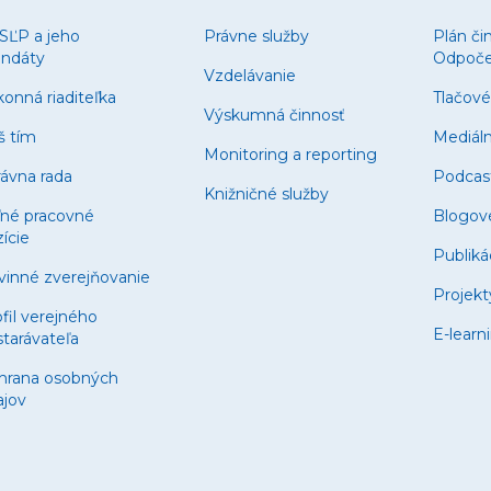
SĽP a jeho
Právne služby
Plán či
ndáty
Odpočet
Vzdelávanie
onná riaditeľka
Tlačové
Výskumná činnosť
š tím
Mediál
Monitoring a reporting
ávna rada
Podcas
Knižničné služby
ľné pracovné
Blogov
ície
Publiká
vinné zverejňovanie
Projekt
fil verejného
E-learn
tarávateľa
hrana osobných
ajov