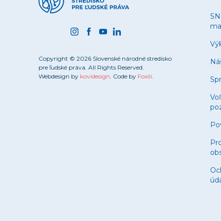
SN
ma
Výk
Copyright © 2026 Slovenské národné stredisko
Ná
pre ľudské práva. All Rights Reserved.
Webdesign by
kovidesign
. Code by
Foxili
.
Spr
Vo
poz
Po
Pro
obs
Oc
úd